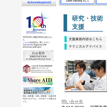
研究・技術
支援
H27年10月に開設10年目を迎えまし
た。
こちら
の記念誌をご覧ください。
click
here
for English the 10th
anniversary publication
H21～22年度・H24～25年度「九州大学
P＆Pプログラム」 のサポートを受けま
問い合せ先
した。