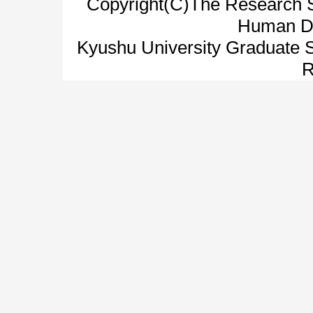
Copyright(C)The Research S
Human Di
Kyushu University Graduate S
R